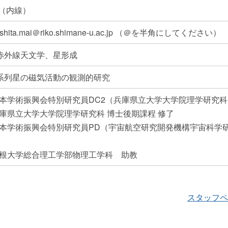
3（内線）
shita.mai＠riko.shimane-u.ac.jp （＠を半角にしてください）
赤外線天文学、星形成
系列星の磁気活動の観測的研究
 日本学術振興会特別研究員DC2（兵庫県立大学大学院理学研究
 兵庫県立大学大学院理学研究科 博士後期課程 修了
 日本学術振興会特別研究員PD（宇宙航空研究開発機構宇宙科学
 島根大学総合理工学部物理工学科 助教
スタッフペ