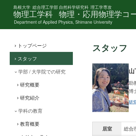
島根大学
総合理工学部
自然科学研究科
理工学専攻
物理工学科
物理・応用物理学コ
Department of Applied Physics, Shimane University
スタッフ
トップページ
スタッフ
山
学部 / 大学院での研究
助
研究概要
博
研究紹介
研
学科の教育
教育概要
居室
総合理