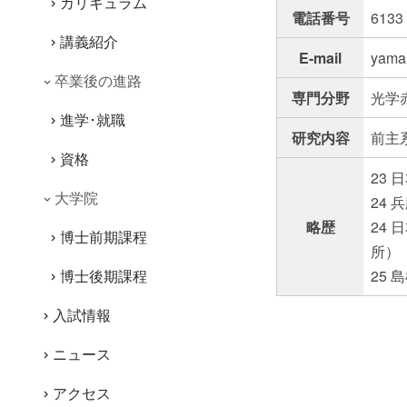
カリキュラム
電話番号
613
講義紹介
E-mail
yama
卒業後の進路
専門分野
光学
進学･就職
研究内容
前主
資格
23
大学院
24
略歴
24
博士前期課程
所）
博士後期課程
25
入試情報
ニュース
アクセス