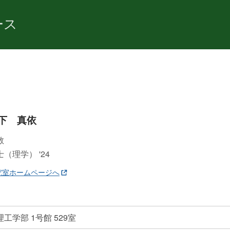
ース
下 真依
教
士（理学） '24
究室ホームページへ
工学部 1号館 529室