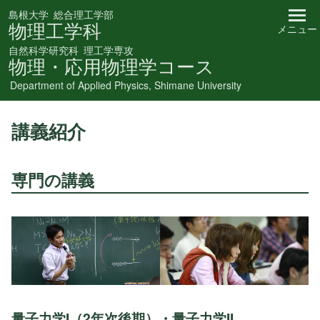
島根大学
総合理工学部
物理工学科
メニュー
自然科学研究科
理工学専攻
物理・応用物理学コース
Department of Applied Physics, Shimane University
講義紹介
専門の講義
量子力学I
（2年次後期）・
量子力学II