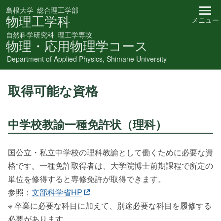
島根大学
総合理工学部
物理工学科
メニュー
自然科学研究科
理工学専攻
物理・応用物理学コース
Department of Applied Physics, Shimane University
取得可能な資格
中学校教諭
一種免許状
（理科）
国公立・私立中学校の理科教諭として働くために必要な資
格です。一種免許取得者は、大学院博士前期課程で所定の
単位を修得すると専修免許が取得できます。
参照：
文部科学省HP
※ 卒業に必要な科目に加えて、別途必要な科目を履修する
必要があります。