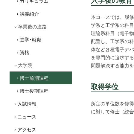
カリキュラム
講義紹介
本コースでは、履修
学系と工学系の科目
卒業後の進路
理論系科目（電子物
進学･就職
配置し、工学系の科
体など各種電子デバ
資格
を専門的に追求する
大学院
問題解決する能力を
博士前期課程
取得学位
博士後期課程
所定の単位数を修得
入試情報
に対して修士（総合
ニュース
アクセス