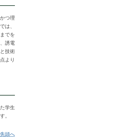
かつ理
では、
までを
、誘電
と技術
点より
た学生
す。
先頭へ