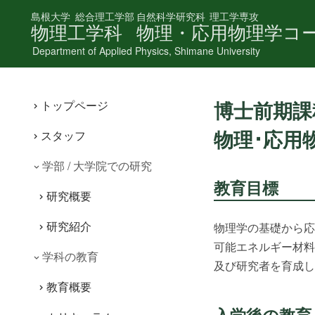
島根大学
総合理工学部
自然科学研究科
理工学専攻
物理工学科
物理・応用物理学コ
Department of Applied Physics, Shimane University
博士前期課
トップページ
物理･応用
スタッフ
学部 / 大学院での研究
教育目標
研究概要
研究紹介
物理学の基礎から応
可能エネルギー材料
学科の教育
及び研究者を育成し
教育概要
入学後の教育