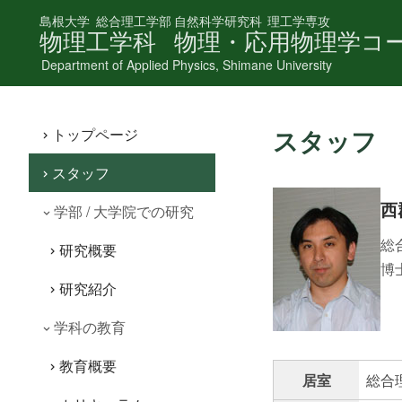
島根大学
総合理工学部
自然科学研究科
理工学専攻
物理工学科
物理・応用物理学コ
Department of Applied Physics, Shimane University
スタッフ
トップページ
スタッフ
西
学部 / 大学院での研究
総
研究概要
博士
研究紹介
学科の教育
教育概要
居室
総合理