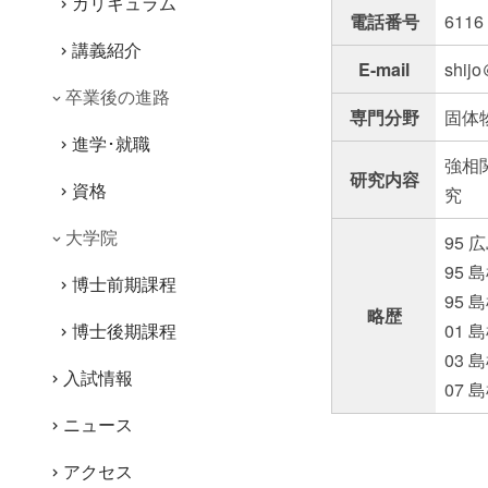
カリキュラム
電話番号
611
講義紹介
E-mail
shi
卒業後の進路
専門分野
固体
進学･就職
強相
研究内容
資格
究
大学院
95
95 
博士前期課程
95 
略歴
博士後期課程
01
03
入試情報
07
ニュース
アクセス