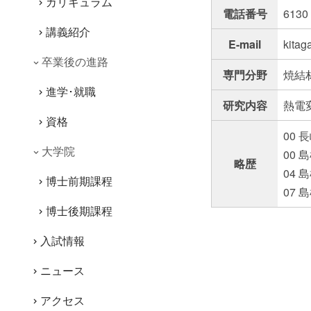
カリキュラム
電話番号
613
講義紹介
E-mail
kit
卒業後の進路
専門分野
焼結
進学･就職
研究内容
熱電
資格
00
大学院
00
略歴
04 
博士前期課程
07
博士後期課程
入試情報
ニュース
アクセス