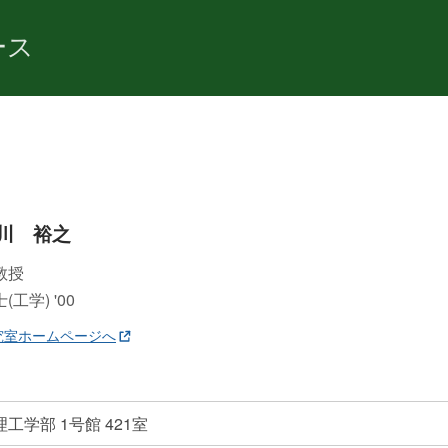
ース
川 裕之
教授
(工学) '00
究室ホームページへ
工学部 1号館 421室