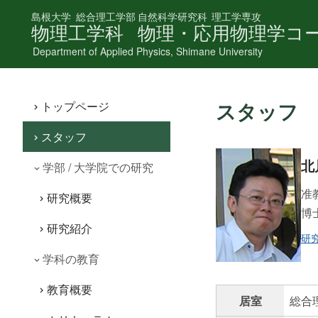
島根大学
総合理工学部
自然科学研究科
理工学専攻
物理工学科
物理・応用物理学コ
Department of Applied Physics, Shimane University
スタッフ
トップページ
スタッフ
北
学部 / 大学院での研究
准
研究概要
博士
研究紹介
研
学科の教育
教育概要
居室
総合理