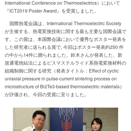
International Conference on Thermoelectrics）において
『ICT2019 Poster Award』を受賞しました。
国際熱電会議は、International Thermoelectric Society
が主催する、熱電変換技術に関する最も主要な国際会議で
す。この賞は、本国際会議において優秀なポスター発表を
した研究者に送られる賞で, 今回はポスター発表約250 件
の中から14件に贈られました。鈴木さんが発表した、新
規通電焼結法によるビスマステルライド系熱電変換材料の
組織制御に関する研究（発表タイトル：Effect of cyclic
uniaxial pressure in pulse-current sintering process on
microstructure of Bi2Te3-based thermoelectric materials）
が評価され、今回の受賞に至りました。