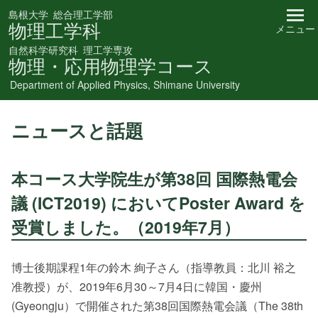
島根大学
総合理工学部
物理工学科
メニュー
自然科学研究科
理工学専攻
物理・応用物理学コース
Department of Applied Physics, Shimane University
ニュースと話題
本コース大学院生が第38回 国際熱電会
議 (ICT2019) においてPoster Award を
受賞しました。（2019年7月）
博士後期課程1年の鈴木 絢子さん（指導教員：北川 裕之
准教授）が、2019年6月30～7月4日に韓国・慶州
(Gyeongju）で開催された第38回国際熱電会議（The 38th