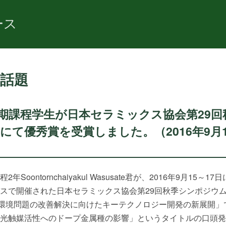
ース
話題
期課程学生が日本セラミックス協会第29回
にて優秀賞を受賞しました。（2016年9月1
Soontornchaiyakul Wasusate君が、2016年9月15～17
スで開催された日本セラミックス協会第29回秋季シンポジウ
1「環境問題の改善解決に向けたキーテクノロジー開発の新展開」
光触媒活性へのドープ金属種の影響」というタイトルの口頭発