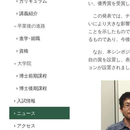
カリキュラム
い、優秀賞を受賞し
講義紹介
この発表では、チ
いにより大きな影響
卒業後の進路
ことを示したもので
進学･就職
るものであり、今後
資格
なお、本シンポジ
自の賞を設置し、表
大学院
ョンが設置されまし
博士前期課程
博士後期課程
入試情報
ニュース
アクセス