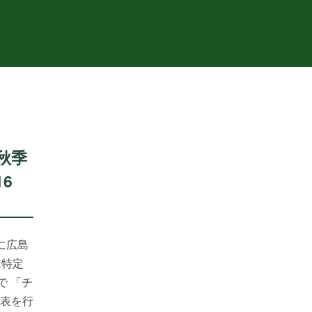
秋季
6
日に広島
ム特定
で 「チ
表を行