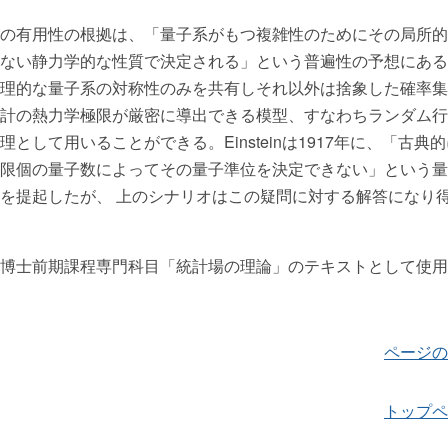
の有用性の根拠は、「量子系がもつ複雑性のためにその局所的
ない静力学的な性質で決定される」という普遍性の予想にある
理的な量子系の対称性のみを共有しそれ以外は捨象した確率集
計の熱力学極限が厳密に導出できる模型、すなわちランダム行
として用いることができる。Einsteinは1917年に、「古典
限個の量子数によってその量子準位を決定できない」という量
を提起したが、 上のシナリオはこの疑問に対する解答になり
博士前期課程専門科目「統計場の理論」のテキストとして使用
ページの
トップペ