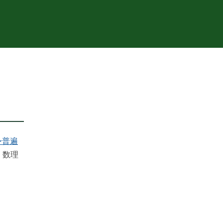
）
〜普遍
・数理