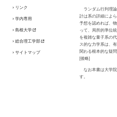
リンク
ランダム行列理論
計は系の詳細によら
学内専用
予想を認めれば、物
島根大学
って、局所的準位統
を複雑な量子系の代理
総合理工学部
ス的な力学系は、有
関わる根本的な疑問
サイトマップ
[後略]
なお本書は大学院
す。