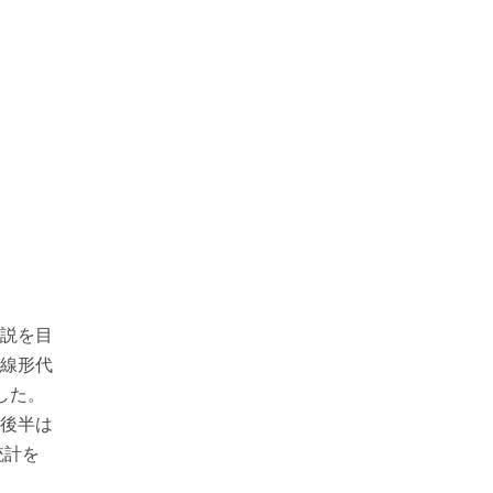
説を目
線形代
した。
後半は
統計を