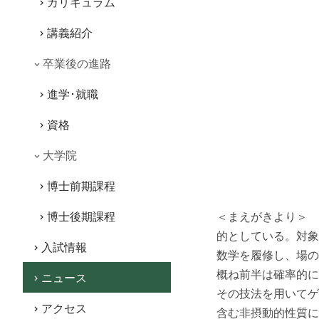
カリキュラム
講義紹介
卒業後の進路
進学･就職
資格
大学院
博士前期課程
博士後期課程
＜まえがきより＞ 
的としている。対象
入試情報
数学を履修し、場の
概ね前半は確率的に
ニュース
その技法を用いてゲ
アクセス
含む非摂動的性質に