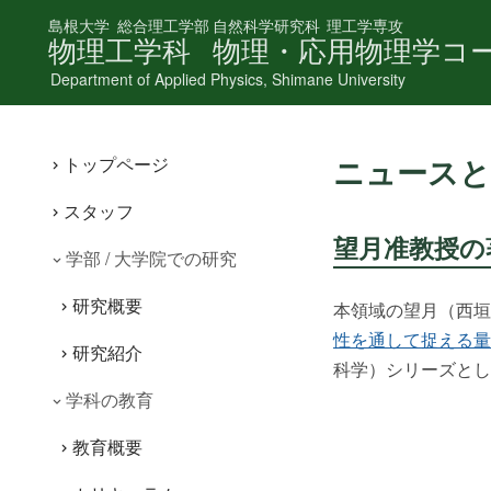
島根大学
総合理工学部
自然科学研究科
理工学専攻
物理工学科
物理・応用物理学コ
Department of Applied Physics, Shimane University
ニュースと
トップページ
スタッフ
望月准教授の
学部 / 大学院での研究
研究概要
本領域の望月（西垣
性を通して捉える量
研究紹介
科学）シリーズとし
学科の教育
教育概要