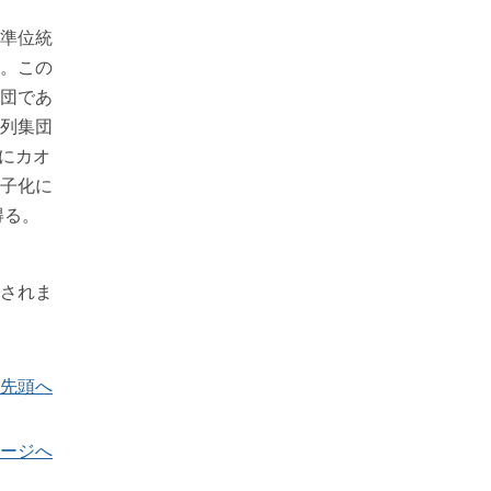
準位統
。この
団であ
列集団
的にカオ
子化に
得る。
されま
先頭へ
ージへ