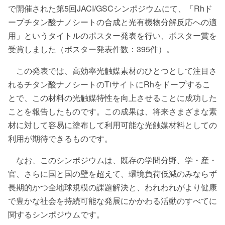
で開催された第5回JACI/GSCシンポジウムにて、「Rhド
ープチタン酸ナノシートの合成と光有機物分解反応への適
用」というタイトルのポスター発表を行い、ポスター賞を
受賞しました（ポスター発表件数：395件）。
この発表では、高効率光触媒素材のひとつとして注目さ
れるチタン酸ナノシートのTiサイトにRhをドープするこ
とで、この材料の光触媒特性を向上させることに成功した
ことを報告したものです。この成果は、将来さまざまな素
材に対して容易に塗布して利用可能な光触媒材料としての
利用が期待できるものです。
なお、このシンポジウムは、既存の学問分野、学・産・
官、さらに国と国の壁を超えて、環境負荷低減のみならず
長期的かつ全地球規模の課題解決と、われわれがより健康
で豊かな社会を持続可能な発展にかかわる活動のすべてに
関するシンポジウムです。