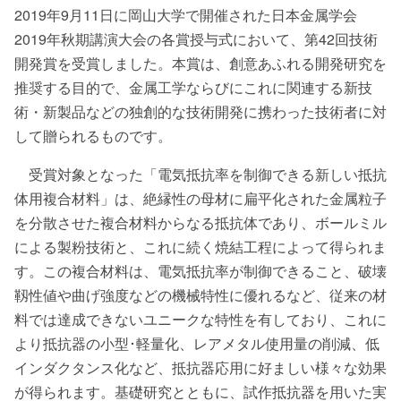
2019年9月11日に岡山大学で開催された日本金属学会
2019年秋期講演大会の各賞授与式において、第42回技術
開発賞を受賞しました。本賞は、創意あふれる開発研究を
推奨する目的で、金属工学ならびにこれに関連する新技
術・新製品などの独創的な技術開発に携わった技術者に対
して贈られるものです。
受賞対象となった「電気抵抗率を制御できる新しい抵抗
体用複合材料」は、絶縁性の母材に扁平化された金属粒子
を分散させた複合材料からなる抵抗体であり、ボールミル
による製粉技術と、これに続く焼結工程によって得られま
す。この複合材料は、電気抵抗率が制御できること、破壊
靱性値や曲げ強度などの機械特性に優れるなど、従来の材
料では達成できないユニークな特性を有しており、これに
より抵抗器の小型･軽量化、レアメタル使用量の削減、低
インダクタンス化など、抵抗器応用に好ましい様々な効果
が得られます。基礎研究とともに、試作抵抗器を用いた実